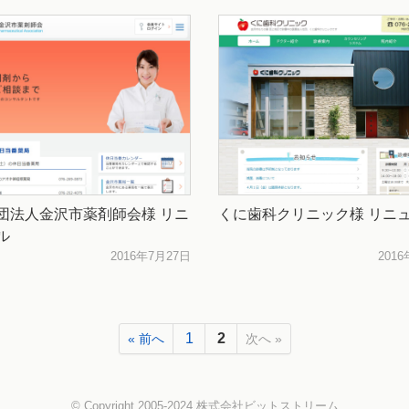
団法人金沢市薬剤師会様 リニ
くに歯科クリニック様 リニ
ル
2016年7月27日
201
1
2
« 前へ
次へ »
© Copyright 2005-2024
株式会社ビットストリーム