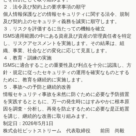
２．法令及び契約上の要求事項の順守
個人情報保護などの情報セキュリティに関する法令、規制
及び契約上のセキュリティ義務を誠実に順守します。
３．リスクを評価するに当たっての機軸を確立
ISMS適用範囲の中にある資産及び資産の管理責任者を特定
し、リスクアセスメントを実施します。その結果は、組
織、事業、社会などの変化に応じて見直します。
４．教育・訓練の実施
ISMSに適合することの重要性及び利点を十分に認識し、方
針・規定に従ったセキュリティの運用を確実なものとする
ために、教育を継続的に実施します。
５．事故への予防と継続的改善
情報セキュリティ事故を未然に防ぐために必要な予防措置
を実践するとともに、万一の発生時にはすみやかに根本原
因を調査・分析し、再発を防止するために必要な是正処置
を講じ、継続的な改善に取り組みます。
制定日：2026年5月1日
株式会社ビットストリーム 代表取締役 前田 尚毅